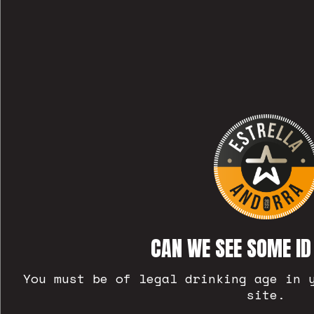
CAN WE SEE SOME ID
VAL MÉS NÉIXER AMB
You must be of legal drinking age in 
site.